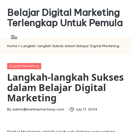
Belajar Digital Marketing
Skip
to
Terlengkap Untuk Pemula
content
Home
»
Langkah-langkah Sukses dalam Belajar Digital Marketing
Posted
Digital Marketing
in
Langkah-langkah Sukses
dalam Belajar Digital
Marketing
By
admin@livethesmartway.com
July 17, 2024
Posted
by
Digital Marketing adalah salah satu bidang yang sedang