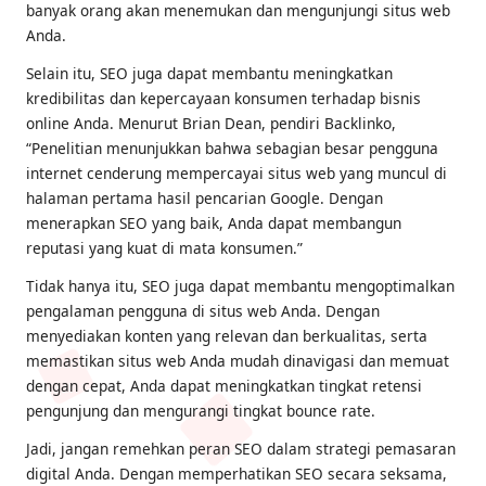
banyak orang akan menemukan dan mengunjungi situs web
Anda.
Selain itu, SEO juga dapat membantu meningkatkan
kredibilitas dan kepercayaan konsumen terhadap bisnis
online Anda. Menurut Brian Dean, pendiri Backlinko,
“Penelitian menunjukkan bahwa sebagian besar pengguna
internet cenderung mempercayai situs web yang muncul di
halaman pertama hasil pencarian Google. Dengan
menerapkan SEO yang baik, Anda dapat membangun
reputasi yang kuat di mata konsumen.”
Tidak hanya itu, SEO juga dapat membantu mengoptimalkan
pengalaman pengguna di situs web Anda. Dengan
menyediakan konten yang relevan dan berkualitas, serta
memastikan situs web Anda mudah dinavigasi dan memuat
dengan cepat, Anda dapat meningkatkan tingkat retensi
pengunjung dan mengurangi tingkat bounce rate.
Jadi, jangan remehkan peran SEO dalam strategi pemasaran
digital Anda. Dengan memperhatikan SEO secara seksama,