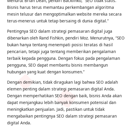
Menurut Brian Dean, pendiri Backlinko, “SEO tidak statis.
Bisnis harus terus memantau perkembangan algoritma
mesin telusur dan mengoptimalkan website mereka secara
terus-menerus untuk tetap bersaing di dunia digital.”
Pentingnya SEO dalam strategi pemasaran digital juga
dibenarkan oleh Rand Fishkin, pendiri Moz. Menurutnya, “SEO
bukan hanya tentang menempati posisi teratas di hasil
pencarian, tetapi juga tentang memberikan pengalaman
terbaik kepada pengguna. Dengan fokus pada pengalaman
pengguna, SEO dapat membantu bisnis membangun
hubungan yang kuat dengan konsumen.”
Dengan demikian, tidak diragukan lagi bahwa SEO adalah
elemen penting dalam strategi pemasaran digital Anda.
Dengan memperhatikan SEO dengan baik, bisnis Anda akan
dapat menjangkau lebih banyak konsumen potensial dan
meningkatkan penjualan. Jadi, pastikan untuk tidak
mengabaikan pentingnya SEO dalam strategi pemasaran
digital Anda.