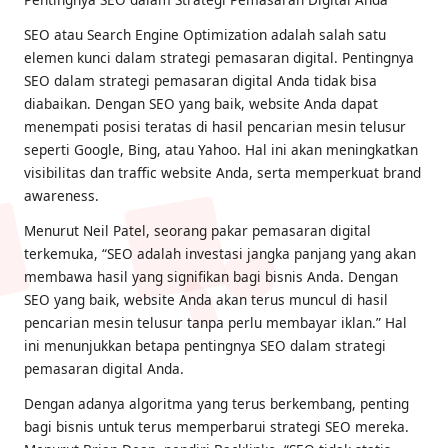
SEO atau Search Engine Optimization adalah salah satu
elemen kunci dalam strategi pemasaran digital. Pentingnya
SEO dalam strategi pemasaran digital Anda tidak bisa
diabaikan. Dengan SEO yang baik, website Anda dapat
menempati posisi teratas di hasil pencarian mesin telusur
seperti Google, Bing, atau Yahoo. Hal ini akan meningkatkan
visibilitas dan traffic website Anda, serta memperkuat brand
awareness.
Menurut Neil Patel, seorang pakar pemasaran digital
terkemuka, “SEO adalah investasi jangka panjang yang akan
membawa hasil yang signifikan bagi bisnis Anda. Dengan
SEO yang baik, website Anda akan terus muncul di hasil
pencarian mesin telusur tanpa perlu membayar iklan.” Hal
ini menunjukkan betapa pentingnya SEO dalam strategi
pemasaran digital Anda.
Dengan adanya algoritma yang terus berkembang, penting
bagi bisnis untuk terus memperbarui strategi SEO mereka.