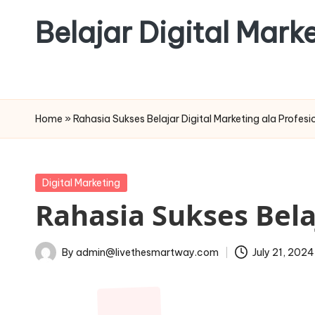
Belajar Digital Mar
Skip
to
content
Home
»
Rahasia Sukses Belajar Digital Marketing ala Profesi
Posted
Digital Marketing
in
Rahasia Sukses Bela
By
admin@livethesmartway.com
July 21, 2024
Posted
by