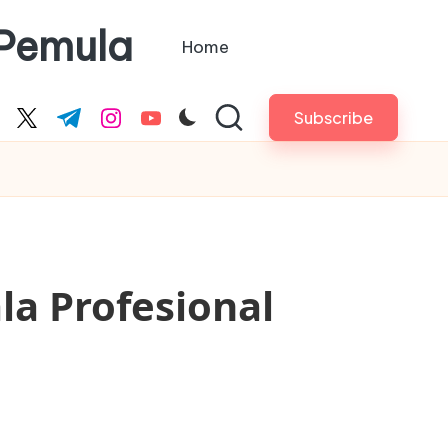
 Pemula
Home
Subscribe
cebook.com
twitter.com
t.me
instagram.com
youtube.com
la Profesional