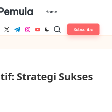
 Pemula
Home
Subscribe
cebook.com
twitter.com
t.me
instagram.com
youtube.com
if: Strategi Sukses