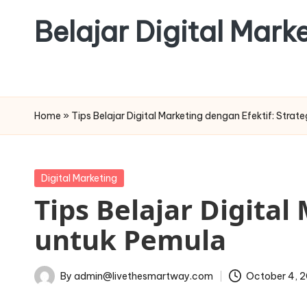
Belajar Digital Mar
Skip
to
content
Home
»
Tips Belajar Digital Marketing dengan Efektif: Strat
Posted
Digital Marketing
in
Tips Belajar Digital
untuk Pemula
By
admin@livethesmartway.com
October 4, 
Posted
by