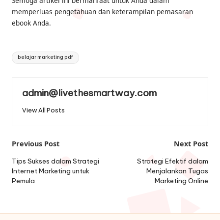
Semoga artikel ini bermanfaat untuk Anda dalam
memperluas pengetahuan dan keterampilan pemasaran
ebook Anda.
Tags:
belajar marketing pdf
admin@livethesmartway.com
View All Posts
Post
Previous Post
Next Post
navigation
Tips Sukses dalam Strategi
Strategi Efektif dalam
Internet Marketing untuk
Menjalankan Tugas
Pemula
Marketing Online