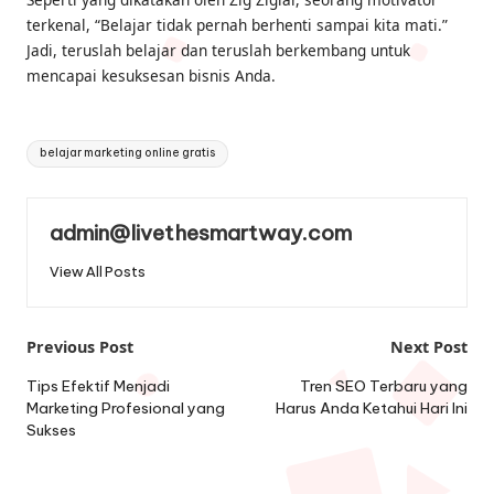
terkenal, “Belajar tidak pernah berhenti sampai kita mati.”
Jadi, teruslah belajar dan teruslah berkembang untuk
mencapai kesuksesan bisnis Anda.
Tags:
belajar marketing online gratis
admin@livethesmartway.com
View All Posts
Post
Previous Post
Next Post
navigation
Tips Efektif Menjadi
Tren SEO Terbaru yang
Marketing Profesional yang
Harus Anda Ketahui Hari Ini
Sukses