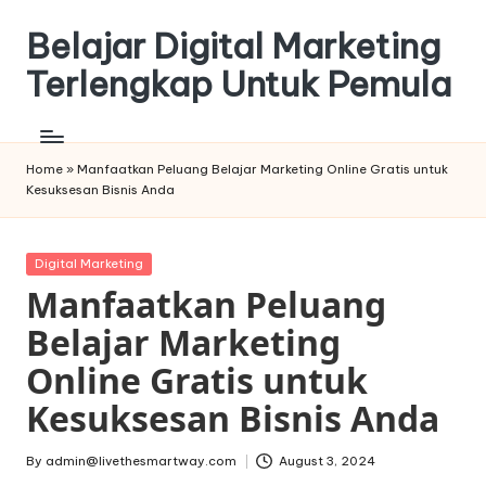
Belajar Digital Marketing
Skip
to
Terlengkap Untuk Pemula
content
Home
»
Manfaatkan Peluang Belajar Marketing Online Gratis untuk
Kesuksesan Bisnis Anda
Posted
Digital Marketing
in
Manfaatkan Peluang
Belajar Marketing
Online Gratis untuk
Kesuksesan Bisnis Anda
By
admin@livethesmartway.com
August 3, 2024
Posted