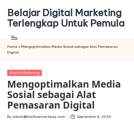
Belajar Digital Marketing
Skip
to
Terlengkap Untuk Pemula
content
Home
»
Mengoptimalkan Media Sosial sebagai Alat Pemasaran
Digital
Posted
Digital Marketing
in
Mengoptimalkan Media
Sosial sebagai Alat
Pemasaran Digital
By
admin@livethesmartway.com
September 8, 2024
Posted
by