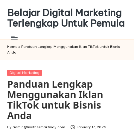
Belajar Digital Marketing
Skip
to
Terlengkap Untuk Pemula
content
Home
»
Panduan Lengkap Menggunakan Iklan TikTok untuk Bisnis
Anda
Posted
Digital Marketing
in
Panduan Lengkap
Menggunakan Iklan
TikTok untuk Bisnis
Anda
By
admin@livethesmartway.com
January 17, 2026
Posted