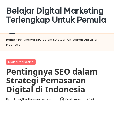
Belajar Digital Marketing
Skip
to
Terlengkap Untuk Pemula
content
Home
»
Pentingnya SEO dalam Strategi Pemasaran Digital di
Indonesia
Posted
Digital Marketing
in
Pentingnya SEO dalam
Strategi Pemasaran
Digital di Indonesia
By
admin@livethesmartway.com
September 5, 2024
Posted
by