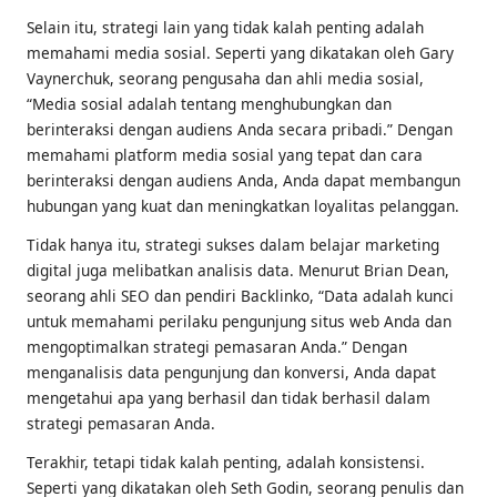
Selain itu, strategi lain yang tidak kalah penting adalah
memahami media sosial. Seperti yang dikatakan oleh Gary
Vaynerchuk, seorang pengusaha dan ahli media sosial,
“Media sosial adalah tentang menghubungkan dan
berinteraksi dengan audiens Anda secara pribadi.” Dengan
memahami platform media sosial yang tepat dan cara
berinteraksi dengan audiens Anda, Anda dapat membangun
hubungan yang kuat dan meningkatkan loyalitas pelanggan.
Tidak hanya itu, strategi sukses dalam belajar marketing
digital juga melibatkan analisis data. Menurut Brian Dean,
seorang ahli SEO dan pendiri Backlinko, “Data adalah kunci
untuk memahami perilaku pengunjung situs web Anda dan
mengoptimalkan strategi pemasaran Anda.” Dengan
menganalisis data pengunjung dan konversi, Anda dapat
mengetahui apa yang berhasil dan tidak berhasil dalam
strategi pemasaran Anda.
Terakhir, tetapi tidak kalah penting, adalah konsistensi.
Seperti yang dikatakan oleh Seth Godin, seorang penulis dan