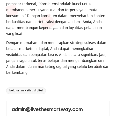
pemasar terkenal, “Konsistensi adalah kunci untuk
membangun merek yang kuat dan terpercaya di mata
konsumen.” Dengan konsisten dalam menyebarkan konten
berkualitas dan berinteraksi dengan audiens Anda, Anda
dapat membangun kepercayaan dan loyalitas pelanggan
yang kuat.
Dengan memahami dan menerapkan strategi-sukses-dalam-
belajar-marketing-digital, Anda dapat meningkatkan
visibilitas dan penjualan bisnis Anda secara signifikan. Jadi,
jangan ragu untuk terus belajar dan mengembangkan diri
Anda dalam dunia marketing digital yang selalu berubah dan
berkembang.
Tags:
belajar marketing digital
admin@livethesmartway.com