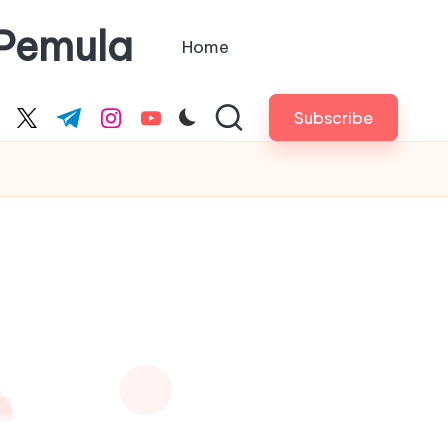
 Pemula
Home
Subscribe
cebook.com
twitter.com
t.me
instagram.com
youtube.com