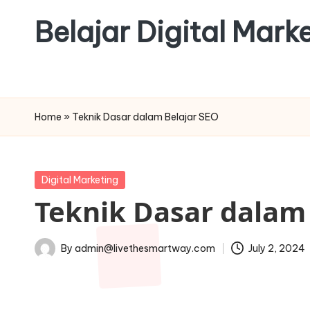
Belajar Digital Mar
Skip
to
content
Home
»
Teknik Dasar dalam Belajar SEO
Posted
Digital Marketing
in
Teknik Dasar dalam
By
admin@livethesmartway.com
July 2, 2024
Posted
by