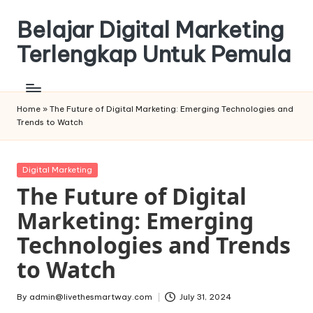
Belajar Digital Marketing
Skip
to
Terlengkap Untuk Pemula
content
Home
»
The Future of Digital Marketing: Emerging Technologies and
Trends to Watch
Posted
Digital Marketing
in
The Future of Digital
Marketing: Emerging
Technologies and Trends
to Watch
By
admin@livethesmartway.com
July 31, 2024
Posted