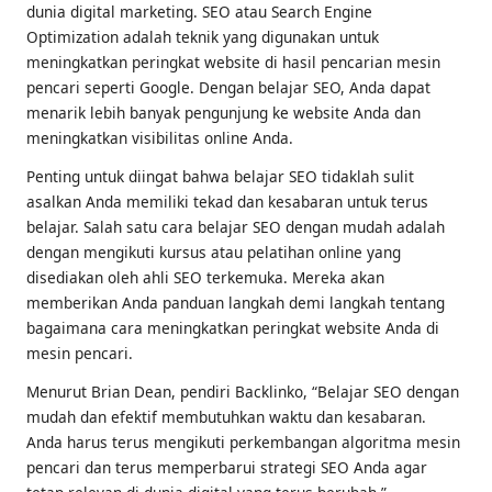
dunia digital marketing. SEO atau Search Engine
Optimization adalah teknik yang digunakan untuk
meningkatkan peringkat website di hasil pencarian mesin
pencari seperti Google. Dengan belajar SEO, Anda dapat
menarik lebih banyak pengunjung ke website Anda dan
meningkatkan visibilitas online Anda.
Penting untuk diingat bahwa belajar SEO tidaklah sulit
asalkan Anda memiliki tekad dan kesabaran untuk terus
belajar. Salah satu cara belajar SEO dengan mudah adalah
dengan mengikuti kursus atau pelatihan online yang
disediakan oleh ahli SEO terkemuka. Mereka akan
memberikan Anda panduan langkah demi langkah tentang
bagaimana cara meningkatkan peringkat website Anda di
mesin pencari.
Menurut Brian Dean, pendiri Backlinko, “Belajar SEO dengan
mudah dan efektif membutuhkan waktu dan kesabaran.
Anda harus terus mengikuti perkembangan algoritma mesin
pencari dan terus memperbarui strategi SEO Anda agar