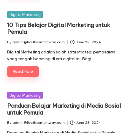
Posted
Digital Marketing
in
10 Tips Belajar Digital Marketing untuk
Pemula
By
admin@livethesmartway.com
June 29, 2024
Posted
by
Digital Marketing adalah salah satu strategi pemasaran
yang tengah booming di era digital ini. Bagi…
Read More
Posted
Digital Marketing
in
Panduan Belajar Marketing di Media Sosial
untuk Pemula
By
admin@livethesmartway.com
June 28, 2024
Posted
by
Panduan Belajar Marketing di Media Sosial untuk Pemula