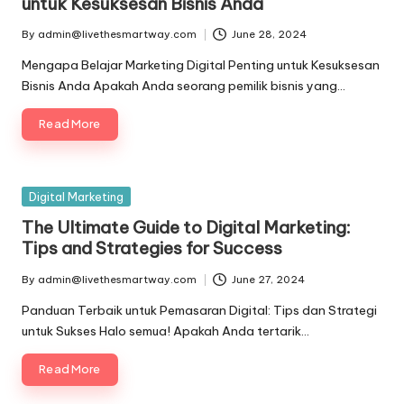
untuk Kesuksesan Bisnis Anda
By
admin@livethesmartway.com
June 28, 2024
Posted
by
Mengapa Belajar Marketing Digital Penting untuk Kesuksesan
Bisnis Anda Apakah Anda seorang pemilik bisnis yang…
Read More
Posted
Digital Marketing
in
The Ultimate Guide to Digital Marketing:
Tips and Strategies for Success
By
admin@livethesmartway.com
June 27, 2024
Posted
by
Panduan Terbaik untuk Pemasaran Digital: Tips dan Strategi
untuk Sukses Halo semua! Apakah Anda tertarik…
Read More