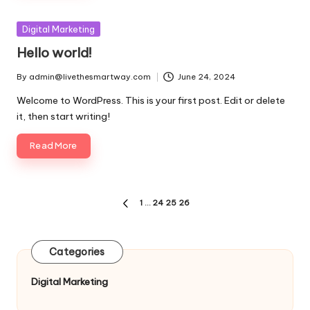
Posted
Digital Marketing
in
Hello world!
By
admin@livethesmartway.com
June 24, 2024
Posted
by
Welcome to WordPress. This is your first post. Edit or delete
it, then start writing!
Read More
Posts
1
…
24
25
26
PREVIOUS
pagination
PAGE
Categories
Digital Marketing