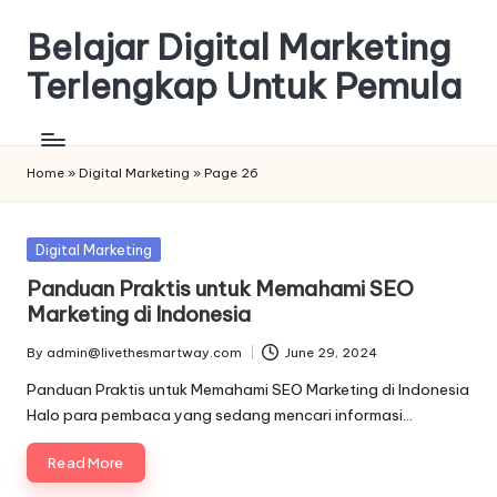
Belajar Digital Marketing
Skip
to
Terlengkap Untuk Pemula
content
Home
»
Digital Marketing
»
Page 26
Posted
Digital Marketing
in
Panduan Praktis untuk Memahami SEO
Marketing di Indonesia
By
admin@livethesmartway.com
June 29, 2024
Posted
by
Panduan Praktis untuk Memahami SEO Marketing di Indonesia
Halo para pembaca yang sedang mencari informasi…
Read More