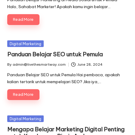
Halo, Sahabat Marketer! Apakah kamu ingin belajar…
Read More
Posted
Digital Marketing
in
Panduan Belajar SEO untuk Pemula
By
admin@livethesmartway.com
June 28, 2024
Posted
by
Panduan Belajar SEO untuk Pemula Hai pembaca, apakah
kalian tertarik untuk mempelajari SEO? Jika iya,…
Read More
Posted
Digital Marketing
in
Mengapa Belajar Marketing Digital Penting