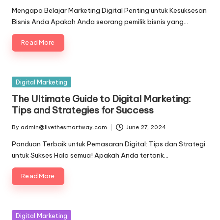
by
Mengapa Belajar Marketing Digital Penting untuk Kesuksesan
Bisnis Anda Apakah Anda seorang pemilik bisnis yang…
Read More
Posted
Digital Marketing
in
The Ultimate Guide to Digital Marketing:
Tips and Strategies for Success
By
admin@livethesmartway.com
June 27, 2024
Posted
by
Panduan Terbaik untuk Pemasaran Digital: Tips dan Strategi
untuk Sukses Halo semua! Apakah Anda tertarik…
Read More
Posted
Digital Marketing