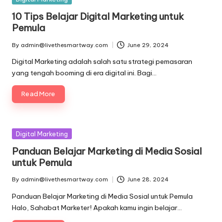
in
10 Tips Belajar Digital Marketing untuk
Pemula
By
admin@livethesmartway.com
June 29, 2024
Posted
by
Digital Marketing adalah salah satu strategi pemasaran
yang tengah booming di era digital ini. Bagi…
Read More
Posted
Digital Marketing
in
Panduan Belajar Marketing di Media Sosial
untuk Pemula
By
admin@livethesmartway.com
June 28, 2024
Posted
by
Panduan Belajar Marketing di Media Sosial untuk Pemula
Halo, Sahabat Marketer! Apakah kamu ingin belajar…