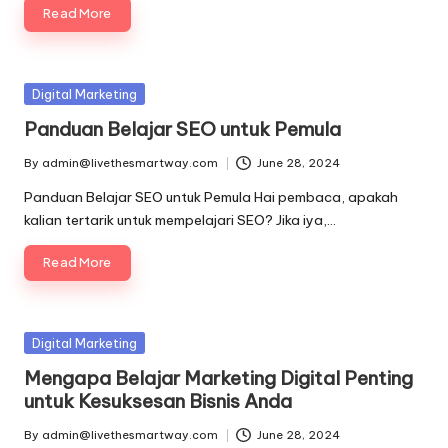
Read More
Posted
Digital Marketing
in
Panduan Belajar SEO untuk Pemula
By
admin@livethesmartway.com
June 28, 2024
Posted
by
Panduan Belajar SEO untuk Pemula Hai pembaca, apakah
kalian tertarik untuk mempelajari SEO? Jika iya,…
Read More
Posted
Digital Marketing
in
Mengapa Belajar Marketing Digital Penting
untuk Kesuksesan Bisnis Anda
By
admin@livethesmartway.com
June 28, 2024
Posted