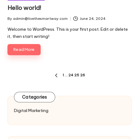
in
Hello world!
By
admin@livethesmartway.com
June 24, 2024
Posted
by
Welcome to WordPress. This is your first post. Edit or delete
it, then start writing!
Read More
Posts
1
…
24
25
26
PREVIOUS
pagination
PAGE
Categories
Digital Marketing