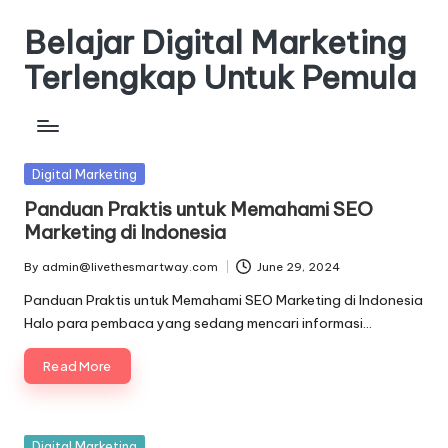
Belajar Digital Marketing
Skip
to
Terlengkap Untuk Pemula
content
Posted
Digital Marketing
in
Panduan Praktis untuk Memahami SEO
Marketing di Indonesia
By
admin@livethesmartway.com
June 29, 2024
Posted
by
Panduan Praktis untuk Memahami SEO Marketing di Indonesia
Halo para pembaca yang sedang mencari informasi…
Read More
Posted
Digital Marketing