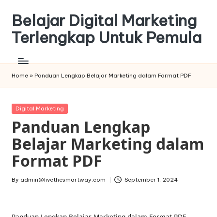
Belajar Digital Marketing
Skip
to
Terlengkap Untuk Pemula
content
Home
»
Panduan Lengkap Belajar Marketing dalam Format PDF
Posted
Digital Marketing
in
Panduan Lengkap
Belajar Marketing dalam
Format PDF
By
admin@livethesmartway.com
September 1, 2024
Posted
by
Panduan Lengkap Belajar Marketing dalam Format PDF