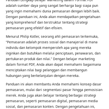
adalah sumber daya yang sangat berharga bagi siapa pun
yang ingin memahami dunia pemasaran dengan lebih baik.
Dengan panduan ini, Anda akan mendapatkan pengetahuan
yang komprehensif dan terstruktur tentang strategi
pemasaran yang efektif dan efisien.
Menurut Philip Kotler, seorang ahli pemasaran terkemuka,
“Pemasaran adalah proses sosial dan manajerial di mana
individu dan kelompok memperoleh apa yang mereka
inginkan dan butuhkan melalui penciptaan, penawaran, dan
pertukaran produk dan nilai.” Dengan belajar marketing
dalam format PDF, Anda akan dapat memahami bagaimana
menciptakan nilai bagi pelanggan dan membangun
hubungan yang berkelanjutan dengan mereka.
Panduan ini akan membantu Anda memahami konsep dasar
pemasaran, mulai dari segmentasi pasar hingga pemosisian
merek. Anda juga akan belajar tentang berbagai strategi
pemasaran, seperti pemasaran digital, pemasaran media
sosial, dan pemasaran konten. Dengan pengetahuan ini,