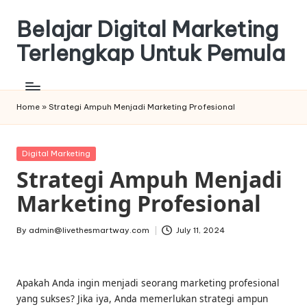
Belajar Digital Marketing
Skip
to
Terlengkap Untuk Pemula
content
Home
»
Strategi Ampuh Menjadi Marketing Profesional
Posted
Digital Marketing
in
Strategi Ampuh Menjadi
Marketing Profesional
By
admin@livethesmartway.com
July 11, 2024
Posted
by
Apakah Anda ingin menjadi seorang marketing profesional
yang sukses? Jika iya, Anda memerlukan strategi ampun