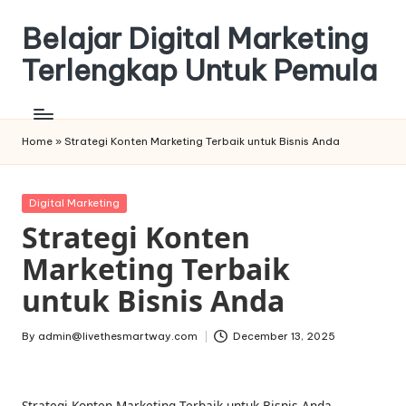
Belajar Digital Marketing
Skip
to
Terlengkap Untuk Pemula
content
Home
»
Strategi Konten Marketing Terbaik untuk Bisnis Anda
Posted
Digital Marketing
in
Strategi Konten
Marketing Terbaik
untuk Bisnis Anda
By
admin@livethesmartway.com
December 13, 2025
Posted
by
Strategi Konten Marketing Terbaik untuk Bisnis Anda