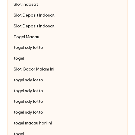
Slot Indosat
Slot Deposit Indosat
Slot Deposit Indosat
Togel Macau
togel sdy lotto
togel
Slot Gacor Malam Ini
togel sdy lotto
togel sdy lotto
togel sdy lotto
togel sdy lotto
togel macau hari ini
togel