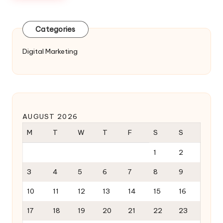
Categories
Digital Marketing
AUGUST 2026
M
T
W
T
F
S
S
1
2
3
4
5
6
7
8
9
10
11
12
13
14
15
16
17
18
19
20
21
22
23