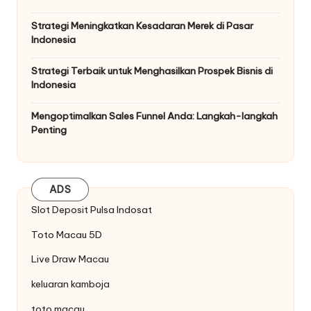
Strategi Meningkatkan Kesadaran Merek di Pasar
Indonesia
Strategi Terbaik untuk Menghasilkan Prospek Bisnis di
Indonesia
Mengoptimalkan Sales Funnel Anda: Langkah-langkah
Penting
ADS
Slot Deposit Pulsa Indosat
Toto Macau 5D
Live Draw Macau
keluaran kamboja
toto macau