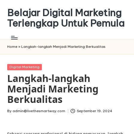
Belajar Digital Marketing
Skip
to
Terlengkap Untuk Pemula
content
Home
»
Langkah-langkah Menjadi Marketing Berkualitas
Posted
Digital Marketing
in
Langkah-langkah
Menjadi Marketing
Berkualitas
By
admin@livethesmartway.com
September 19, 2024
Posted
by
Sebagai seorang profesional di bidang pemasaran, langkah-