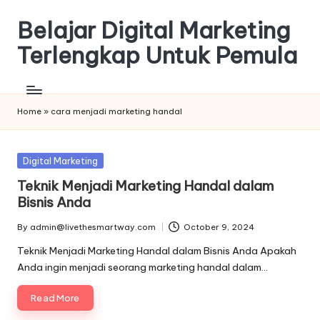
Belajar Digital Marketing
Skip
to
Terlengkap Untuk Pemula
content
Home
»
cara menjadi marketing handal
Posted
Digital Marketing
in
Teknik Menjadi Marketing Handal dalam
Bisnis Anda
By
admin@livethesmartway.com
October 9, 2024
Posted
by
Teknik Menjadi Marketing Handal dalam Bisnis Anda Apakah
Anda ingin menjadi seorang marketing handal dalam…
Read More