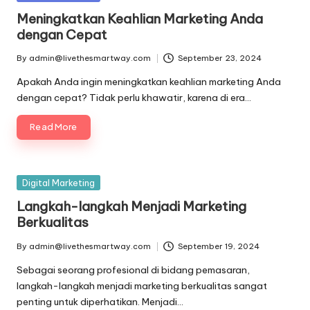
in
Meningkatkan Keahlian Marketing Anda
dengan Cepat
By
admin@livethesmartway.com
September 23, 2024
Posted
by
Apakah Anda ingin meningkatkan keahlian marketing Anda
dengan cepat? Tidak perlu khawatir, karena di era…
Read More
Posted
Digital Marketing
in
Langkah-langkah Menjadi Marketing
Berkualitas
By
admin@livethesmartway.com
September 19, 2024
Posted
by
Sebagai seorang profesional di bidang pemasaran,
langkah-langkah menjadi marketing berkualitas sangat
penting untuk diperhatikan. Menjadi…