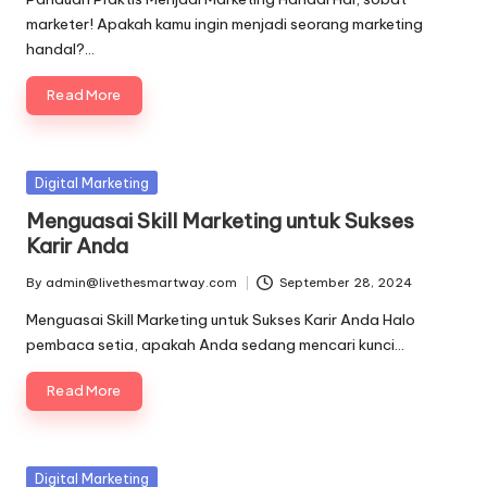
marketer! Apakah kamu ingin menjadi seorang marketing
handal?…
Read More
Posted
Digital Marketing
in
Menguasai Skill Marketing untuk Sukses
Karir Anda
By
admin@livethesmartway.com
September 28, 2024
Posted
by
Menguasai Skill Marketing untuk Sukses Karir Anda Halo
pembaca setia, apakah Anda sedang mencari kunci…
Read More
Posted
Digital Marketing