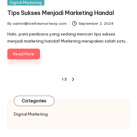
Posted
Digital Marketing
in
Tips Sukses Menjadi Marketing Handal
By
admin@livethesmartway.com
September 2, 2024
Posted
by
Halo, para pembaca yang sedang mencari tips sukses
menjadi marketing handal! Marketing merupakan salah satu…
Read More
Posts
1
2
NEXT
pagination
PAGE
Categories
Digital Marketing