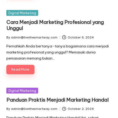
Posted
Digital Marketing
in
Cara Menjadi Marketing Profesional yang
Unggul
By
admin@livethesmartway.com
October 6, 2024
Posted
by
Pernahkah Anda bertanya-tanya bagaimana cara menjadi
marketing profesional yang unggul? Memasuki dunia
pemasaran memang bukan…
Read More
Posted
Digital Marketing
in
Panduan Praktis Menjadi Marketing Handal
By
admin@livethesmartway.com
October 2, 2024
Posted
by
Panduan Praktis Menjadi Marketing Handal Hai, sobat