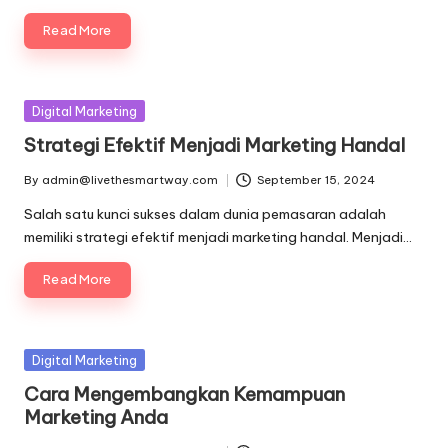
Read More
Posted
Digital Marketing
in
Strategi Efektif Menjadi Marketing Handal
By
admin@livethesmartway.com
September 15, 2024
Posted
by
Salah satu kunci sukses dalam dunia pemasaran adalah
memiliki strategi efektif menjadi marketing handal. Menjadi…
Read More
Posted
Digital Marketing
in
Cara Mengembangkan Kemampuan
Marketing Anda