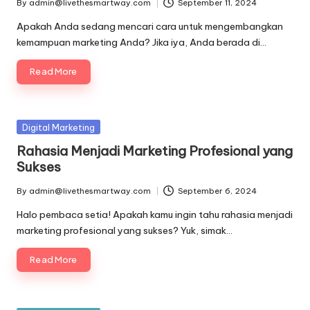
By
admin@livethesmartway.com
September 11, 2024
Posted
by
Apakah Anda sedang mencari cara untuk mengembangkan
kemampuan marketing Anda? Jika iya, Anda berada di…
Read More
Posted
Digital Marketing
in
Rahasia Menjadi Marketing Profesional yang
Sukses
By
admin@livethesmartway.com
September 6, 2024
Posted
by
Halo pembaca setia! Apakah kamu ingin tahu rahasia menjadi
marketing profesional yang sukses? Yuk, simak…
Read More