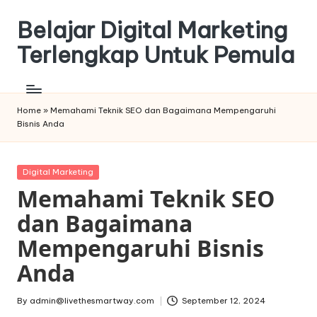
Belajar Digital Marketing
Skip
to
Terlengkap Untuk Pemula
content
Home
»
Memahami Teknik SEO dan Bagaimana Mempengaruhi
Bisnis Anda
Posted
Digital Marketing
in
Memahami Teknik SEO
dan Bagaimana
Mempengaruhi Bisnis
Anda
By
admin@livethesmartway.com
September 12, 2024
Posted