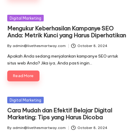
Posted
Digital Marketing
in
Mengukur Keberhasilan Kampanye SEO
Anda: Metrik Kunci yang Harus Diperhatikan
By
admin@livethesmartway.com
October 8, 2024
Posted
by
Apakah Anda sedang menjalankan kampanye SEO untuk
situs web Anda? Jika iya, Anda pasti ingin…
Read More
Posted
Digital Marketing
in
Cara Mudah dan Efektif Belajar Digital
Marketing: Tips yang Harus Dicoba
By
admin@livethesmartway.com
October 8, 2024
Posted