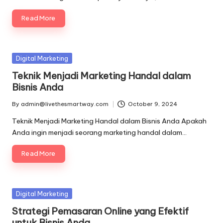
Read More
Posted
Digital Marketing
in
Teknik Menjadi Marketing Handal dalam
Bisnis Anda
By
admin@livethesmartway.com
October 9, 2024
Posted
by
Teknik Menjadi Marketing Handal dalam Bisnis Anda Apakah
Anda ingin menjadi seorang marketing handal dalam…
Read More
Posted
Digital Marketing
in
Strategi Pemasaran Online yang Efektif
untuk Bisnis Anda