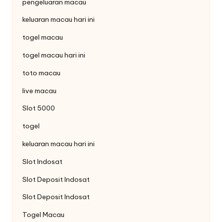
pengeluaran macau
keluaran macau hari ini
togel macau
togel macau hari ini
toto macau
live macau
Slot 5000
togel
keluaran macau hari ini
Slot Indosat
Slot Deposit Indosat
Slot Deposit Indosat
Togel Macau