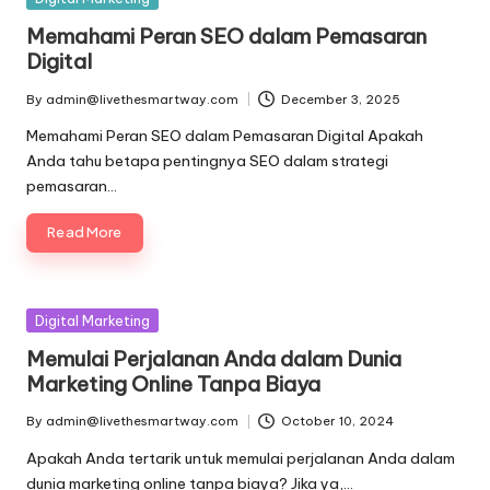
in
Memahami Peran SEO dalam Pemasaran
Digital
By
admin@livethesmartway.com
December 3, 2025
Posted
by
Memahami Peran SEO dalam Pemasaran Digital Apakah
Anda tahu betapa pentingnya SEO dalam strategi
pemasaran…
Read More
Posted
Digital Marketing
in
Memulai Perjalanan Anda dalam Dunia
Marketing Online Tanpa Biaya
By
admin@livethesmartway.com
October 10, 2024
Posted
by
Apakah Anda tertarik untuk memulai perjalanan Anda dalam
dunia marketing online tanpa biaya? Jika ya,…