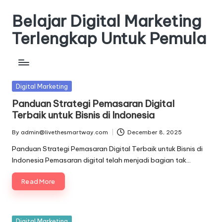
Belajar Digital Marketing
Skip
to
Terlengkap Untuk Pemula
content
Posted
Digital Marketing
in
Panduan Strategi Pemasaran Digital
Terbaik untuk Bisnis di Indonesia
By
admin@livethesmartway.com
December 8, 2025
Posted
by
Panduan Strategi Pemasaran Digital Terbaik untuk Bisnis di
Indonesia Pemasaran digital telah menjadi bagian tak…
Read More
Posted
Digital Marketing