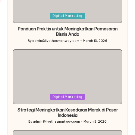
Posted
Digital Marketing
in
Panduan Praktis untuk Meningkatkan Pemasaran
Bisnis Anda
By
admin@livethesmartway.com
March 13, 2026
Posted
by
Posted
Digital Marketing
in
Strategi Meningkatkan Kesadaran Merek di Pasar
Indonesia
By
admin@livethesmartway.com
March 8, 2026
Posted
by