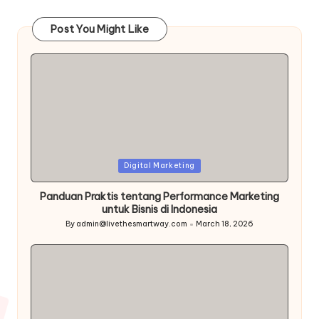
Post You Might Like
Posted
Digital Marketing
in
Panduan Praktis tentang Performance Marketing
untuk Bisnis di Indonesia
By
admin@livethesmartway.com
March 18, 2026
Posted
by