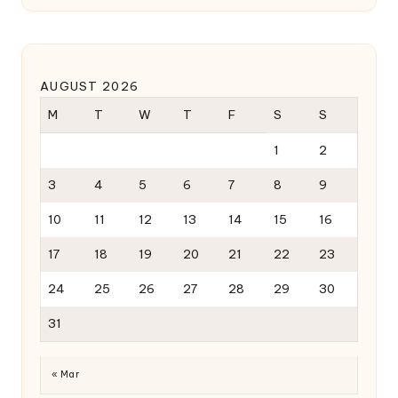
AUGUST 2026
M
T
W
T
F
S
S
1
2
3
4
5
6
7
8
9
10
11
12
13
14
15
16
17
18
19
20
21
22
23
24
25
26
27
28
29
30
31
« Mar