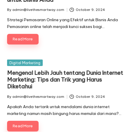
By
admin@livethesmartway.com
October 9, 2024
Posted
by
Strategi Pemasaran Online yang Efektif untuk Bisnis Anda
Pemasaran online telah menjadi kunci sukses bagi…
Read More
Posted
Digital Marketing
in
Mengenal Lebih Jauh tentang Dunia Internet
Marketing: Tips dan Trik yang Harus
Diketahui
By
admin@livethesmartway.com
October 9, 2024
Posted
by
Apakah Anda tertarik untuk mendalami dunia internet
marketing namun masih bingung harus memulai dari mana?…
Read More